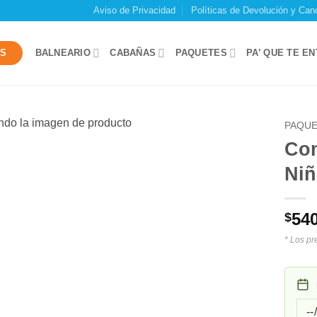
Aviso de Privacidad
Políticas de Devolución y Can
OS
BALNEARIO
CABAÑAS
PAQUETES
PA’ QUE TE E
PAQUE
Com
Ni
540
$
* Los pr