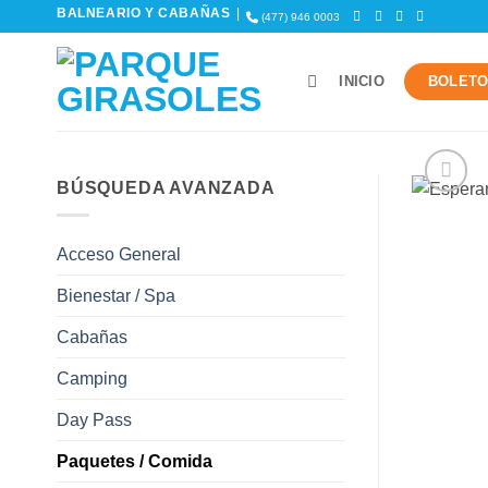
Skip
BALNEARIO Y CABAÑAS
|
(477) 946 0003
to
content
INICIO
BOLET
BÚSQUEDA AVANZADA
Acceso General
Bienestar / Spa
Cabañas
Camping
Day Pass
Paquetes / Comida