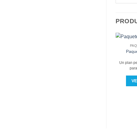
PROD
PAQ
Paque
Un plan pe
para
V