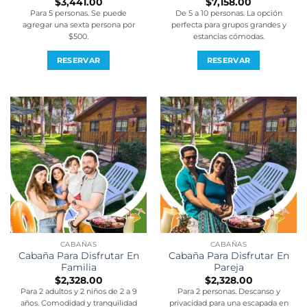
$
3,441.00
$
7,158.00
Para 5 personas. Se puede
De 5 a 10 personas. La opción
agregar una sexta persona por
perfecta para grupos grandes y
$500.
estancias cómodas.
RESERVAR
RESERVAR
CABAÑAS
CABAÑAS
Cabaña Para Disfrutar En
Cabaña Para Disfrutar En
Familia
Pareja
$
2,328.00
$
2,328.00
Para 2 adultos y 2 niños de 2 a 9
Para 2 personas. Descanso y
años. Comodidad y tranquilidad
privacidad para una escapada en