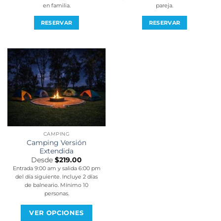
en familia.
pareja.
RESERVAR
RESERVAR
CAMPING
Camping Versión
Extendida
Desde
$
219.00
Entrada 9:00 am y salida 6:00 pm
del día siguiente. Incluye 2 días
de balneario. Mínimo 10
personas.
VER OPCIONES