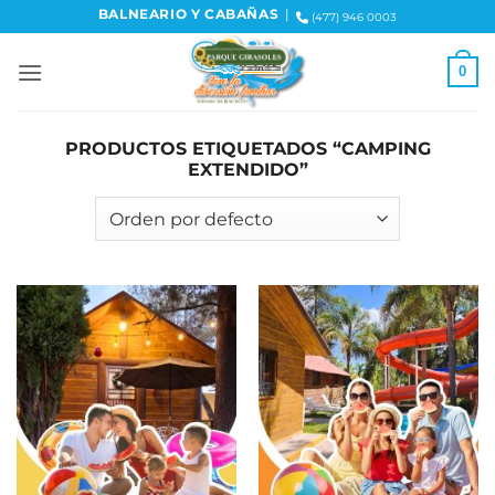
Skip
BALNEARIO Y CABAÑAS
|
(477) 946 0003
to
content
0
PRODUCTOS ETIQUETADOS “CAMPING
EXTENDIDO”